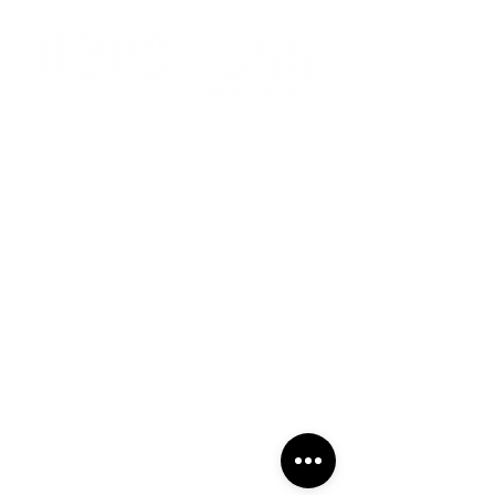
Wir versenden per Express MwSt-frei in
die Schweiz
bitte verwenden Sie beim Checkout den Rabatt-Code:
ch-mwst
Anmelden