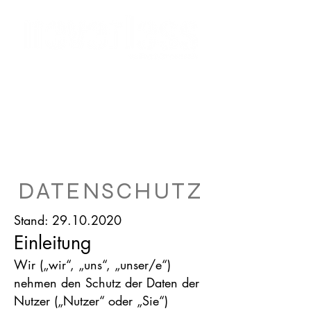
Wir versenden per Express MwSt-frei in
die Schweiz
bitte verwenden Sie beim Checkout den Rabatt-Code:
ch-mwst
Anmelden
DATENSCHUTZ
Stand:
29.10.2020
Einleitung
Wir („wir“, „uns“, „unser/e“)
nehmen den Schutz der Daten der
Nutzer („Nutzer“ oder „Sie“)