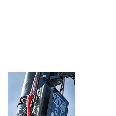
Wir versenden per Express MwSt-frei in
die Schweiz
bitte verwenden Sie beim Checkout den Rabatt-Code:
ch-mwst
Anmelden