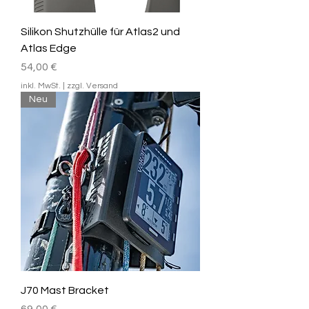
Silikon Shutzhülle für Atlas2 und
Atlas Edge
Preis
54,00 €
inkl. MwSt.
|
zzgl. Versand
Neu
J70 Mast Bracket
Preis