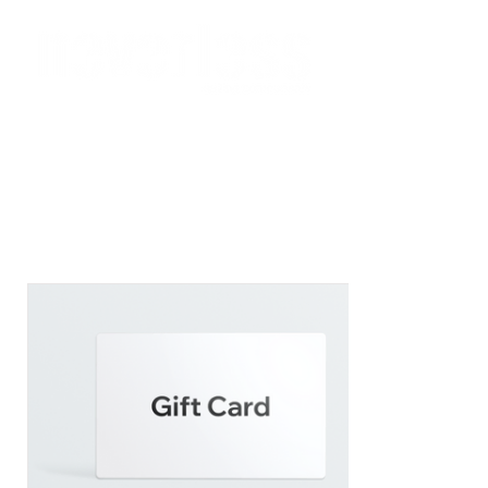
Wir versenden per Express MwSt-frei in
die Schweiz
bitte verwenden Sie beim Checkout den Rabatt-Code:
ch-mwst
Anmelden