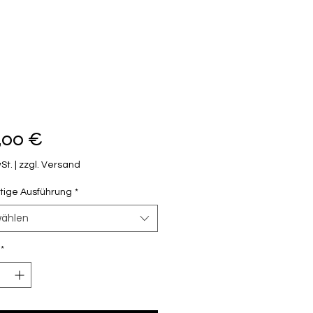
Preis
,00 €
St.
|
zzgl. Versand
itige Ausführung
*
ählen
*