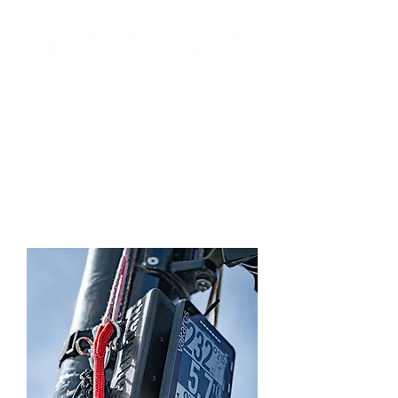
Wir versenden per Express MwSt-frei in
die Schweiz
bitte verwenden Sie beim Checkout den Rabatt-Code:
ch-mwst
Anmelden