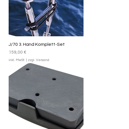
J/70 3. Hand Komplett-Set
Preis
159,00 €
inkl. MwSt.
|
zzgl. Versand