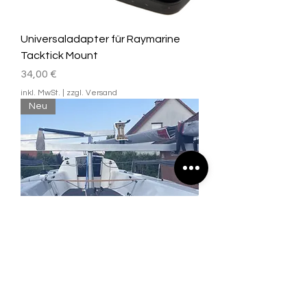
Universaladapter für Raymarine
Tacktick Mount
Preis
34,00 €
inkl. MwSt.
|
zzgl. Versand
Neu
J/70 Mast Caddy